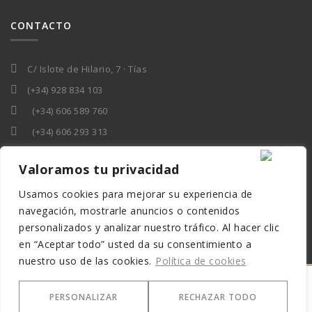
CONTACTO
C/ Islote de Hilario, 7 · Tías
(+34) 928 834 103
(+34) 606 589 760
(+34) 606 293 313
elena@gesgrouplanzarote.com
Valoramos tu privacidad
Usamos cookies para mejorar su experiencia de
navegación, mostrarle anuncios o contenidos
personalizados y analizar nuestro tráfico. Al hacer clic
en “Aceptar todo” usted da su consentimiento a
nuestro uso de las cookies.
Política de cookies
Asesores Gesgroup Lanzarote S.L. |
PERSONALIZAR
RECHAZAR TODO