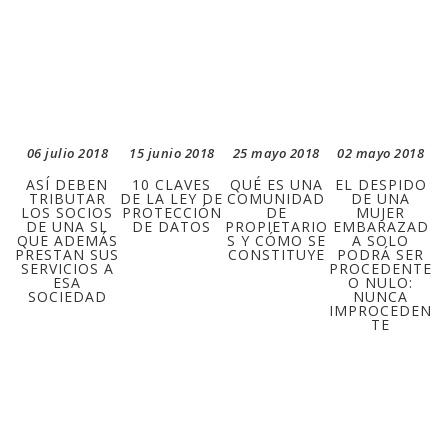
06 julio 2018
15 junio 2018
25 mayo 2018
02 mayo 2018
ASÍ DEBEN
10 CLAVES
QUÉ ES UNA
EL DESPIDO
TRIBUTAR
DE LA LEY DE
COMUNIDAD
DE UNA
LOS SOCIOS
PROTECCIÓN
DE
MUJER
DE UNA SL
DE DATOS
PROPIETARIO
EMBARAZAD
QUE ADEMÁS
S Y CÓMO SE
A SOLO
PRESTAN SUS
CONSTITUYE
PODRÁ SER
SERVICIOS A
PROCEDENTE
ESA
O NULO:
SOCIEDAD
NUNCA
IMPROCEDEN
TE