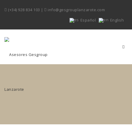
(+34) 928 834 103
|
info@gesgrouplanzarote.com
Español
English