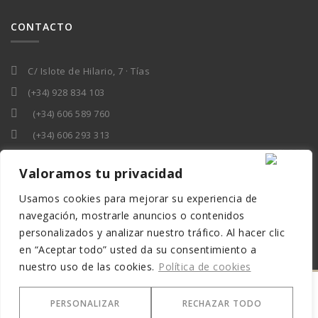
CONTACTO
C/ Islote de Hilario, 7 · Tías
(+34) 928 834 103
(+34) 606 589 760
(+34) 606 293 313
elena@gesgrouplanzarote.com
Valoramos tu privacidad
Usamos cookies para mejorar su experiencia de
navegación, mostrarle anuncios o contenidos
personalizados y analizar nuestro tráfico. Al hacer clic
en “Aceptar todo” usted da su consentimiento a
nuestro uso de las cookies.
Política de cookies
Asesores Gesgroup Lanzarote S.L. |
PERSONALIZAR
RECHAZAR TODO